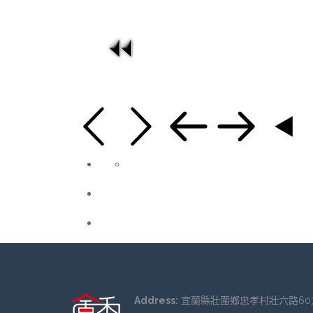
Address:
宜蘭縣壯圍鄉忠孝村壯六路60